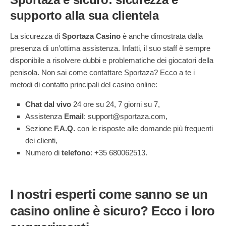
supporto alla sua clientela
La sicurezza di
Sportaza Casino
è anche dimostrata dalla
presenza di un’ottima assistenza. Infatti, il suo staff è sempre
disponibile a risolvere dubbi e problematiche dei giocatori della
penisola. Non sai come contattare Sportaza? Ecco a te i
metodi di contatto principali del casino online:
Chat dal vivo
24 ore su 24, 7 giorni su 7,
Assistenza
Email
:
support@sportaza.com
,
Sezione
F.A.Q.
con le risposte alle domande più frequenti
dei clienti,
Numero di
telefono
: +35 680062513.
I nostri esperti come sanno se un
casino online è sicuro? Ecco i loro