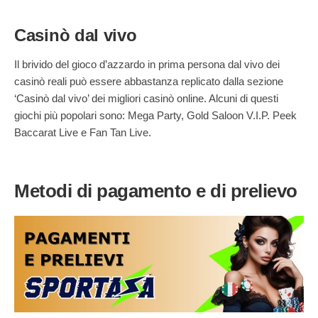
Casinò dal vivo
Il brivido del gioco d’azzardo in prima persona dal vivo dei
casinò reali può essere abbastanza replicato dalla sezione
‘Casinò dal vivo’ dei migliori casinò online. Alcuni di questi
giochi più popolari sono: Mega Party, Gold Saloon V.I.P. Peek
Baccarat Live e Fan Tan Live.
Metodi di pagamento e di prelievo