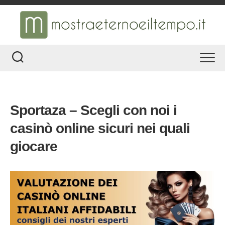
Skip
to
content
Sportaza – Scegli con noi i
casinò online sicuri nei quali
giocare