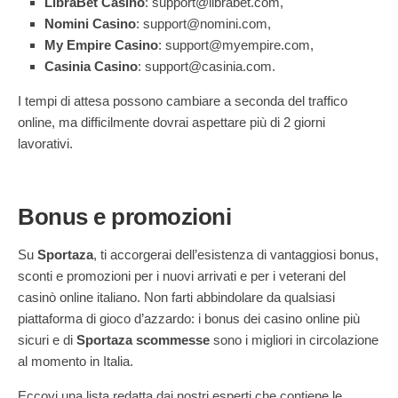
LibraBet Casino
:
support@librabet.com
,
Nomini Casino
:
support@nomini.com
,
My Empire Casino
:
support@myempire.com
,
Casinia Casino
:
support@casinia.com
.
I tempi di attesa possono cambiare a seconda del traffico
online, ma difficilmente dovrai aspettare più di 2 giorni
lavorativi.
Bonus e promozioni
Su
Sportaza
, ti accorgerai dell’esistenza di vantaggiosi bonus,
sconti e promozioni per i nuovi arrivati e per i veterani del
casinò online italiano. Non farti abbindolare da qualsiasi
piattaforma di gioco d’azzardo: i bonus dei casino online più
sicuri e di
Sportaza scommesse
sono i migliori in circolazione
al momento in Italia.
Eccovi una lista redatta dai nostri esperti che contiene le