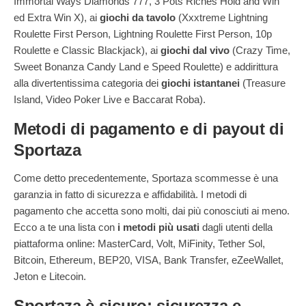
Immortal Ways Diamonds 777, 3 Pots Riches Hold and Win
ed Extra Win X), ai
giochi da tavolo
(Xxxtreme Lightning
Roulette First Person, Lightning Roulette First Person, 10p
Roulette e Classic Blackjack), ai
giochi dal vivo
(Crazy Time,
Sweet Bonanza Candy Land e Speed Roulette) e addirittura
alla divertentissima categoria dei
giochi istantanei
(Treasure
Island, Video Poker Live e Baccarat Roba).
Metodi di pagamento e di payout di
Sportaza
Come detto precedentemente, Sportaza scommesse è una
garanzia in fatto di sicurezza e affidabilità. I metodi di
pagamento che accetta sono molti, dai più conosciuti ai meno.
Ecco a te una lista con
i metodi più usati
dagli utenti della
piattaforma online: MasterCard, Volt, MiFinity, Tether Sol,
Bitcoin, Ethereum, BEP20, VISA, Bank Transfer, eZeeWallet,
Jeton e Litecoin.
Sportaza è sicuro: sicurezza e