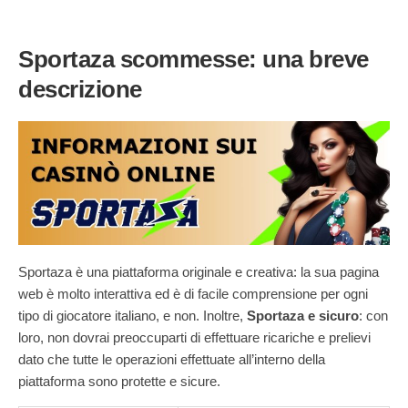
Sportaza scommesse: una breve
descrizione
Sportaza è una piattaforma originale e creativa: la sua pagina
web è molto interattiva ed è di facile comprensione per ogni
tipo di giocatore italiano, e non. Inoltre,
Sportaza e sicuro
: con
loro, non dovrai preoccuparti di effettuare ricariche e prelievi
dato che tutte le operazioni effettuate all’interno della
piattaforma sono protette e sicure.