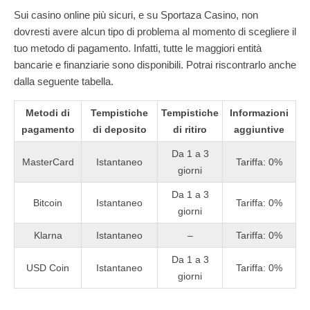
Sui casino online più sicuri, e su Sportaza Casino, non
dovresti avere alcun tipo di problema al momento di scegliere il
tuo metodo di pagamento. Infatti, tutte le maggiori entità
bancarie e finanziarie sono disponibili. Potrai riscontrarlo anche
dalla seguente tabella.
Metodi di
Tempistiche
Tempistiche
Informazioni
pagamento
di deposito
di ritiro
aggiuntive
Da 1 a 3
MasterCard
Istantaneo
Tariffa: 0%
giorni
Da 1 a 3
Bitcoin
Istantaneo
Tariffa: 0%
giorni
Klarna
Istantaneo
–
Tariffa: 0%
Da 1 a 3
USD Coin
Istantaneo
Tariffa: 0%
giorni